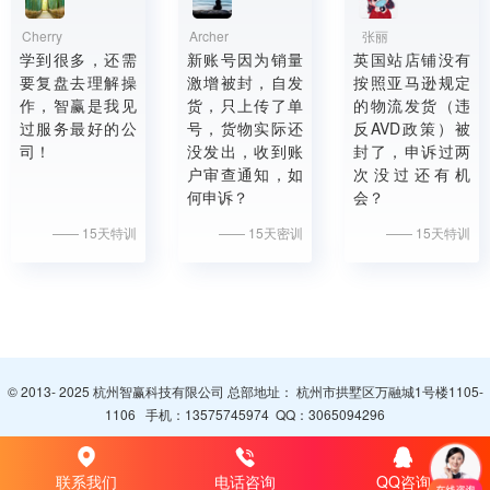
Cherry
Archer
张丽
学到很多，还需
新账号因为销量
英国站店铺没有
要复盘去理解操
激增被封，自发
按照亚马逊规定
作，智赢是我见
货，只上传了单
的物流发货（违
过服务最好的公
号，货物实际还
反AVD政策）被
司！
没发出，收到账
封了，申诉过两
户审查通知，如
次没过还有机
何申诉？
会？
—— 15天特训
—— 15天密训
—— 15天特训
© 2013- 2025 杭州智赢科技有限公司 总部地址： 杭州市拱墅区万融城1号楼1105-
1106 手机：
13575745974
QQ：
3065094296
联系我们
电话咨询
QQ咨询