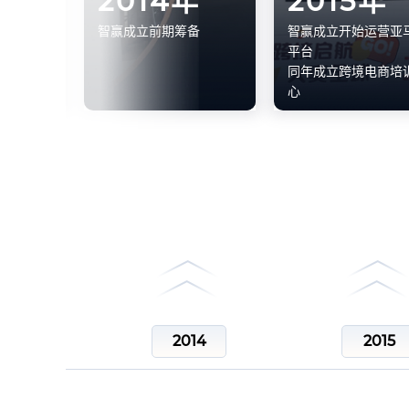
年
2014年
2015年
务局邀请
智赢成立前期筹备
智赢成立开始运营亚
赋能，助
平台
出海
同年成立跨境电商培
心
25
2014
2015