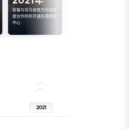
2021年
2022年
智赢与亚马逊官方达成深
东莞转运中心全面升级扩
度合作同年开通东莞转运
大，
中心
打造专门服务OZON平台
的仓储基地
同年与美客多达成深度合
作
2021
2022