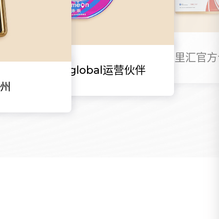
2024万里汇官
2024 Ozon global运营伙伴
杭州