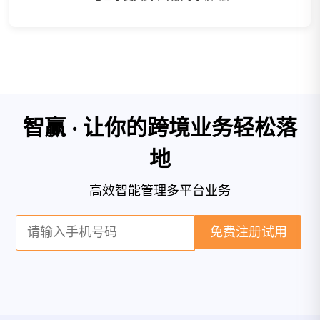
特点：亚马逊跨境电商资深卖家，智赢软件资深合作商，智赢
中转仓资深合作商，公司理念为：共联、共创、共享！公司发
展方向：配合地方政策帮扶更多中小企业实现国际化零售业
务！孵化内容：帮扶亚马逊开店、精准选品、中转仓服务！我
们携手共进，做好跨境数字化经济的带头人！
智赢 · 让你的跨境业务轻松落
地
高效智能管理多平台业务
免费注册试用