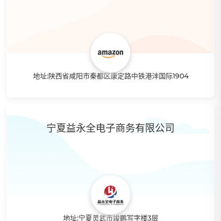
独到的见解和方式。让你从0到1快速入门， 避免踩坑。百万
产品供你代理，提供深圳，杭州，青岛等多地的转运中心。
地址:陕西省咸阳市秦都区康定路中铁港沣国际1904
特点：陕西万鼎康盛网络科技有限公司是一家以互联网销售为
核心的电子商务运营公司。主要从事亚马逊跨境销售，为海外
客户提供优质的商品及服务。 公司秉承:以此为生，精于此道
宁夏益永全电子商务有限公司
的企业文化。成立后，经过不断地学习与探索，现拥有完整、
专业的运营团队及各项资源。
地址:宁夏灵武市竣鹏写字楼3层