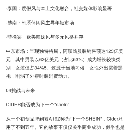
-泰国：度假风与本土文化融合，社交媒体影响显著
-越南：韩系休闲风主导年轻市场
-菲律宾：欧美辣妹风与多元风格并存
中东市场：呈现独特格局，阿联酋服装销售额达123亿美
元，其中男装以62亿美元（占比53%）成为增长较快类
别，女装仅占34%5。这源于当地习俗：女性外出需着黑
袍，削弱了外穿时装消费动力。
04挑战与未来
CIDER能否成为下一个"shein”
从一个初创品牌到被A16Z称为“下一个SHEIN”，Cider只
用了不到五年。它的故事不仅仅关乎商业成功，似乎也是