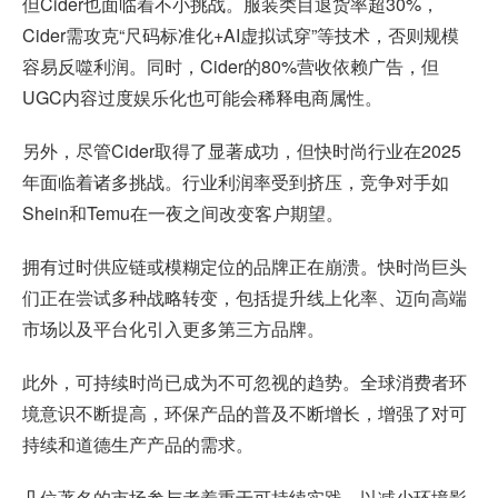
但Cider也面临着不小挑战。服装类目退货率超30%，
Cider需攻克“尺码标准化+AI虚拟试穿”等技术，否则规模
容易反噬利润。同时，Cider的80%营收依赖广告，但
UGC内容过度娱乐化也可能会稀释电商属性。
另外，尽管Cider取得了显著成功，但快时尚行业在2025
年面临着诸多挑战。行业利润率受到挤压，竞争对手如
Shein和Temu在一夜之间改变客户期望。
拥有过时供应链或模糊定位的品牌正在崩溃。快时尚巨头
们正在尝试多种战略转变，包括提升线上化率、迈向高端
市场以及平台化引入更多第三方品牌。
此外，可持续时尚已成为不可忽视的趋势。全球消费者环
境意识不断提高，环保产品的普及不断增长，增强了对可
持续和道德生产产品的需求。
几位著名的市场参与者着重于可持续实践，以减少环境影