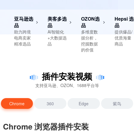
亚马逊选
美客多选
OZON选
Hepsi 选
品
品
品
品
助力跨境
AI智能化
多维度数
提供爆品/
电商卖家
+大数据选
据分析，
优质海量
精准选品
品
挖掘数据
商品
的价值
插件安装视频
支持亚马逊、OZON、1688平台等
Chrome
360
Edge
紫鸟
Chrome 浏览器插件安装