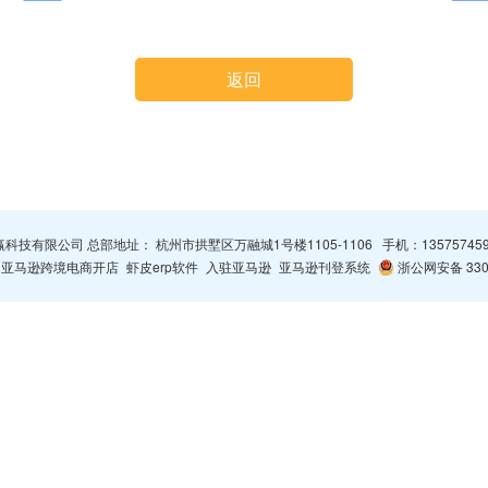
返回
杭州智赢科技有限公司 总部地址： 杭州市拱墅区万融城1号楼1105-1106 手机：
13575745
亚马逊跨境电商开店
虾皮erp软件
入驻亚马逊
亚马逊刊登系统
浙公网安备 3301