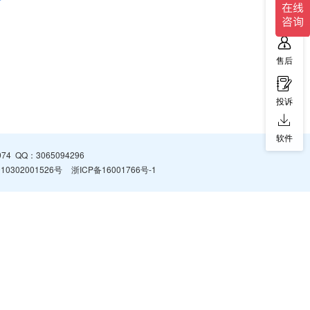
售前
售后
投诉
软件
974
QQ：
3065094296
0302001526号
浙ICP备16001766号-1