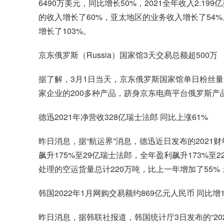
6490万美元，同比增长50%，2021全年收入2.19
的收入增长了60%，亚太地区的业务收入增长了54%。报
增长了103%。
京东俄罗斯（Russia）国家馆3天交易总额超500万
据了解，3月1日当天，京东俄罗斯国家馆单日粉丝量由
家企业的200多种产品，跻身京东电商平台俄罗斯产
德迅2021年净营收328亿瑞士法郎 同比上涨61%
昨日消息，据“航运界”消息，德迅近日发布的202
飙升175%至29亿瑞士法郎，全年盈利飙升173%至
处理的空运货量总计220万吨，比上一年增加了55%
韩国2022年1月网购交易额约869亿元人民币 同比增11
昨日消息，据韩联社报道，韩国统计厅3日发布的“2022