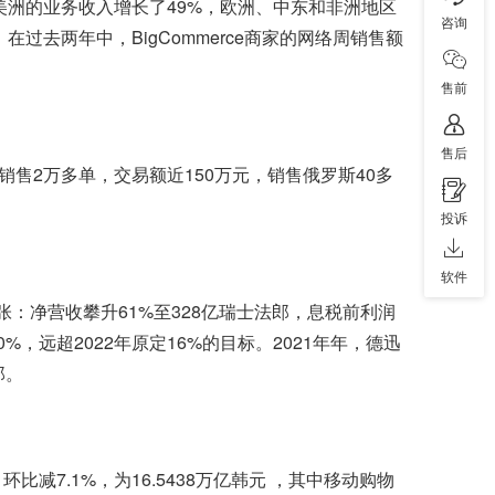
erce美洲的业务收入增长了49%，欧洲、中东和非洲地区
咨询
在过去两年中，BigCommerce商家的网络周销售额
售前
售后
销售2万多单，交易额近150万元，销售俄罗斯40多
投诉
软件
张：净营收攀升61%至328亿瑞士法郎，息税前利润
，远超2022年原定16%的目标。2021年年，德迅
郎。
比减7.1%，为16.5438万亿韩元 ，其中移动购物