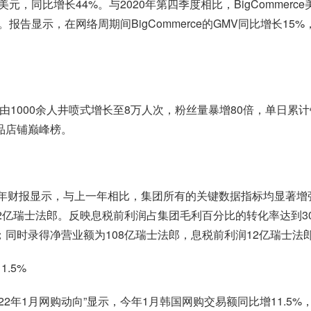
9亿美元，同比增长44%。与2020年第四季度相比，BigComm
告显示，在网络周期间BigCommerce的GMV同比增长15%，
1000余人井喷式增长至8万人次，粉丝量暴增80倍，单日累计
品店铺巅峰榜。
1财年财报显示，与上一年相比，集团所有的关键数据指标均显著增
22亿瑞士法郎。反映息税前利润占集团毛利百分比的转化率达到30%
；同时录得净营业额为108亿瑞士法郎，息税前利润12亿瑞士法
.5%
年1月网购动向”显示，今年1月韩国网购交易额同比增11.5%，环