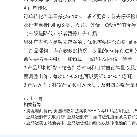
4.订单转化
订单转化若单日减少5-10%，或者更多：首先仔
及排查自身listing文案、图片、评价、QA这
（一般是降低）或者暂停广告止损。
另外广告也不是独立存在的，优化需要结合自身listin
1. 产品滞销，库存较多的情况：少量的sku库存
首先要拓展关键词，加预算 ，高转化词提价，等等
2.产品即将断货：结合到货时间和目前自然销量以及
度调整出价，每次0.1-0.2(也可以更细0.01-0.1范围)
3.产品入库：补货产品顺利入仓后，及时跟踪曝光量
<< 上一篇
相关新闻
• 跨境电商资讯-美国税收新法案将SHEIN等DTC品牌拒之门
• 亚马逊测评关联封店_亚马逊测评中如何避免店铺被关联和
• 亚马逊美国站新要求_亚马逊含纽扣电池或硬币电池的消费