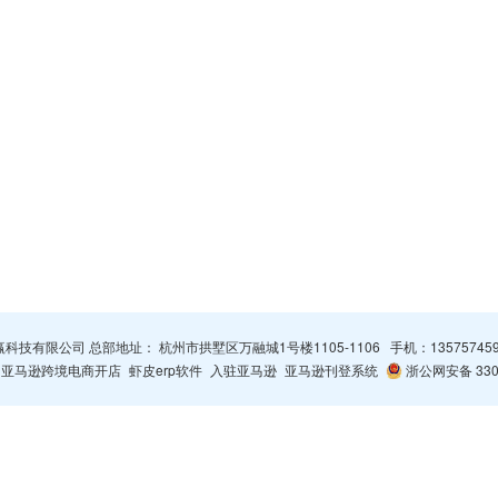
杭州智赢科技有限公司 总部地址： 杭州市拱墅区万融城1号楼1105-1106 手机：
13575745
亚马逊跨境电商开店
虾皮erp软件
入驻亚马逊
亚马逊刊登系统
浙公网安备 3301