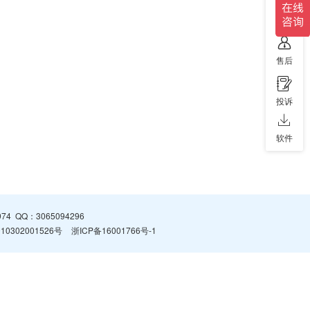
售前
售后
投诉
软件
974
QQ：
3065094296
0302001526号
浙ICP备16001766号-1