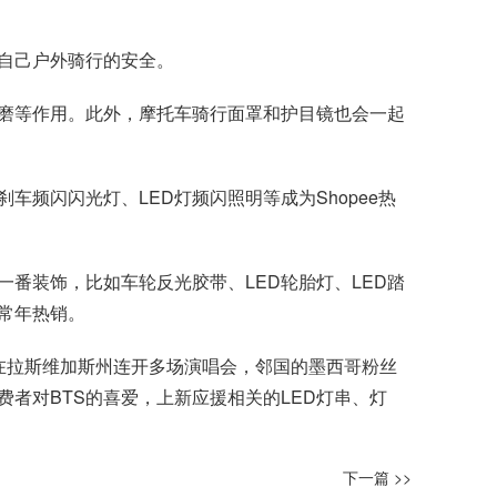
自己户外骑行的安全。
磨等作用。此外，摩托车骑行面罩和护目镜也会一起
频闪闪光灯、LED灯频闪照明等成为Shopee热
番装饰，比如车轮反光胶带、LED轮胎灯、LED踏
常年热销。
将在拉斯维加斯州连开多场演唱会，邻国的墨西哥粉丝
者对BTS的喜爱，上新应援相关的LED灯串、灯
下一篇 >>