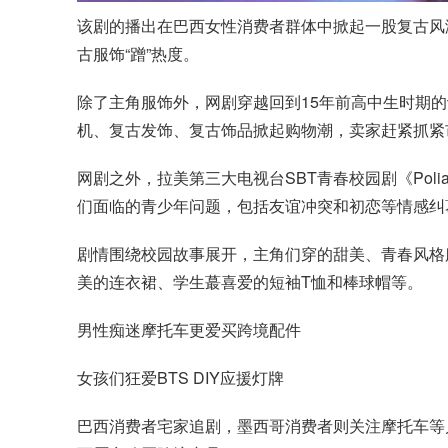
该剧的播出在巴西女性消费者群体中掀起一股复古风
古服饰“蹭”热度。
除了主角服饰外，网剧穿越回到15年前高中生时期
机、复古发饰、复古饰品掀起购物潮，卖家赶紧抓紧
网剧之外，拉美第三大电视台SBT青春校园剧《Poliana 
们面临的青少年问题，包括友谊冲突和初恋等情感纠
剧情围绕校园故事展开，主角们穿的甜美、青春风格
美的连衣裙、学生蕞喜爱的短袖T恤和棒球帽等。
男性痴迷摩托车更爱买跨境配件
女孩们狂爱BTS DIY应援灯牌
巴西消费者宅家追剧，墨西哥消费者则关注摩托车等