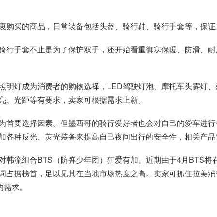
衷购买的商品，日常装备包括头盔、骑行鞋、骑行手套等，保证
骑行手套不止是为了保护双手，还开始看重御寒保暖、防滑、耐
明灯成为消费者的购物选择，LED驾驶灯泡、摩托车头雾灯、刹车
光亮、光距等有要求，卖家可根据需求上新。
为首要选择因素。但墨西哥的骑行爱好者也会对自己的爱车进行一
加各种反光、荧光装备来提高自己夜间出行的安全性，相关产品
对韩流组合BTS（防弹少年团）狂爱有加。近期由于4月BTS
词占据榜首，足以见其在当地市场热度之高。卖家可抓住拉美消费
的需求。