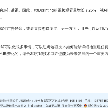
法国用户的热门话题。因此，#3Dprinting的视频观看量增长了25%，视
人。
将广告静音，或者直接忽略跳过。另一方面，用户可以从TikT
然可以做很多事情，可以思考这项技术如何能够详细地重建任何现
不断变化的，结合3D打印技术或许也能为未来发展的一个重要
杭州智赢科技有限公司 总部地址： 杭州市拱墅区万融城1号楼1105-1106 手机：
13575745
亚马逊跨境电商开店
虾皮erp软件
入驻亚马逊
亚马逊刊登系统
浙公网安备 3301