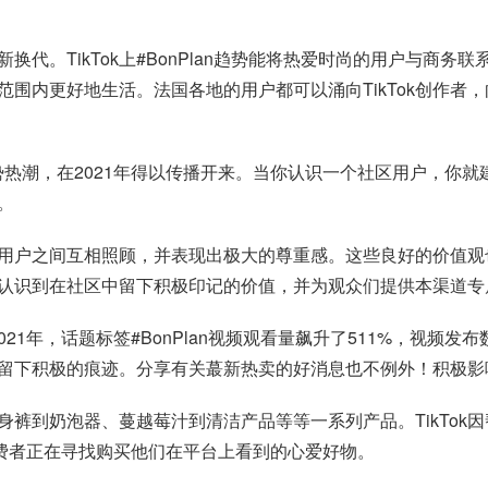
。TikTok上#BonPlan趋势能将热爱时尚的用户与商务联
围内更好地生活。法国各地的用户都可以涌向TikTok创作者
趋势热潮，在2021年得以传播开来。当你认识一个社区用户，你就
。
大。用户之间互相照顾，并表现出极大的尊重感。这些良好的价值
认识到在社区中留下积极印记的价值，并为观众们提供本渠道专
起。2021年，话题标签#BonPlan视频观看量飙升了511%，视
力留下积极的痕迹。分享有关蕞新热卖的好消息也不例外！积极影响
紧身裤到奶泡器、蔓越莓汁到清洁产品等等一系列产品。TikTo
们知道消费者正在寻找购买他们在平台上看到的心爱好物。