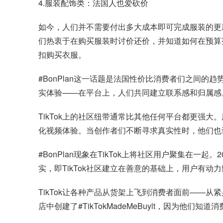
4.服装配饰类：法国人也爱砍价
如今，人们并不需要付出多大成本即可完成服装的更新换代
们热衷于在购买服装时讨价还价，并知道如何在预算范
扣购买衣服。
#BonPlan这一话题是法国性价比消费者们之间的
实体验——在平台上，人们共同建立联系感和归属感
TikTok上的社区纽带通常比其他任何平台都更强
化视频体验。当创作者们不断寻求真实性时，他们也
#BonPlan现象在TikTok上将社区用户聚集在一
实，即TikTok社区建立在善意的基础上，用户有动
TikTok让各种产品从货架上飞到消费者面前——从
店中创建了#TikTokMadeMeBuylt，因为他