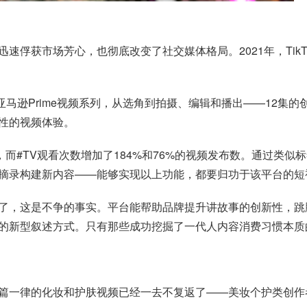
迅速俘获市场芳心，也彻底改变了社交媒体格局。2021年，TikT
00%亚马逊Prime视频系列，从选角到拍摄、编辑和播出——12
新性的视频体验。
6%，而#TV观看次数增加了184%和76%的视频发布数。通过类似
摘录构建新内容——能够实现以上功能，都要归功于该平台的短
时候了，这是不争的事实。平台能帮助品牌提升讲故事的创新性，
的新型叙述方式。只有那些成功挖掘了一代人内容消费习惯本质
。千篇一律的化妆和护肤视频已经一去不复返了——美妆个护类创