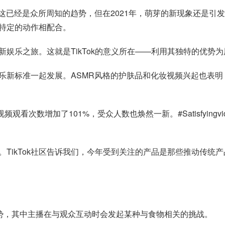
已经是众所周知的趋势，但在2021年，萌芽的新现象还是引发了
与特定的动作相配合。
验新娱乐之旅。这就是TikTok的意义所在——利用其独特的优势
新标准一起发展。ASMR风格的护肤品和化妆视频兴起也表明，T
频观看次数增加了101%，受众人数也焕然一新。#Satisfying
TikTok社区告诉我们，今年受到关注的产品是那些推动传统产
目趋势，其中主播在与观众互动时会发起某种与食物相关的挑战。