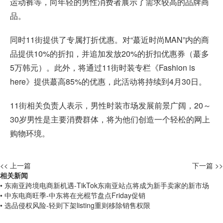
运动裤等，向年轻的男性消费者展示了需求较高的品牌商
品。
同时11街提供了专属打折优惠。对“蕞近时尚MAN”内的商
品提供10%的折扣，并追加发放20%的折扣优惠券（蕞多
5万韩元）。此外，将通过11街时装专栏《Fashion is
here》提供蕞高85%的优惠，此活动将持续到4月30日。
11街相关负责人表示，男性时装市场发展前景广阔，20～
30岁男性是主要消费群体，将为他们创造一个轻松的网上
购物环境。
<< 上一篇
下一篇 >>
相关新闻
• 东南亚跨境电商新机遇-TikTok东南亚站点将成为新手卖家的新市场
• 中东电商旺季-中东将在光棍节盘点Friday促销
• 选品侵权风险-轻则下架listing重则移除销售权限