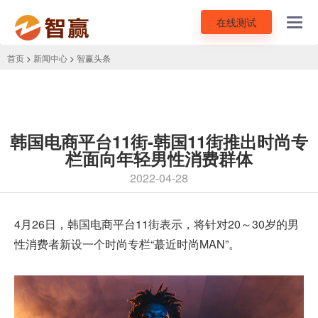
在线测试
Toggl
navig
首页
>
新闻中心
>
智赢头条
韩国电商平台11街-韩国11街推出时尚专
栏面向年轻男性消费群体
2022-04-28
4月26日，
韩国电商平台11街
表示，将针对20～30岁的男
性消费者新设一个时尚专栏“蕞近时尚MAN”。