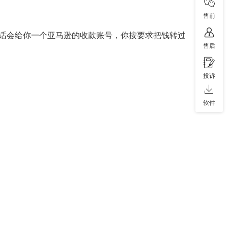
售前
话会给你一个亚马逊的收款账号，你按要求把钱转过
售后
投诉
软件