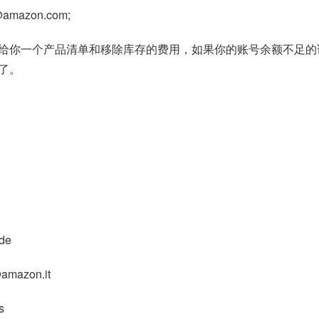
mazon.com;
给你一个产品清单和移除库存的费用，如果你的账号余额不足的
了。
.de
@amazon.it
s