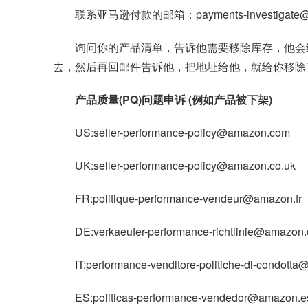
联系亚马逊付款的邮箱：payments-investigate@a
询问你的产品清单，告诉他需要移除库存，他会
去，然后再回邮件告诉他，把地址给他，就给你移除
产品质量(PQ)问题申诉 (例如产品被下架)
US:seller-performance-policy@amazon.com
UK:seller-performance-policy@amazon.co.uk
FR:politique-performance-vendeur@amazon.fr
DE:verkaeufer-performance-richtlinie@amazon
IT:performance-venditore-politiche-di-condotta
ES:politicas-performance-vendedor@amazon.e