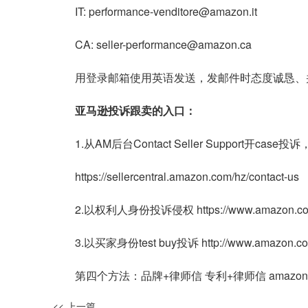
IT: performance-venditore@amazon.it
CA: seller-performance@amazon.ca
用登录邮箱使用英语发送，发邮件时态度诚恳、
亚马逊投诉跟卖的入口：
1.从AM后台Contact Seller Support开case投诉， Re
https://sellercentral.amazon.com/hz/contact-us
2.以权利人身份投诉侵权 https://www.amazon.com/gp/
3.以买家身份test buy投诉 http://www.amazon.com/g
第四个方法：品牌+律师信 专利+律师信 amazon 
<< 上一篇