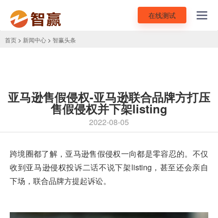
在线测试
Toggl
navig
首页
>
新闻中心
>
智赢头条
亚马逊售假侵权-亚马逊联合品牌方打压
售假侵权并下架listing
2022-08-05
跨境圈都了解，
亚马逊售假侵权
一向都是零容忍的。不仅
收到亚马逊侵权投诉二话不说下架
listing
，甚至还会亲自
下场，联合品牌方提起诉讼。