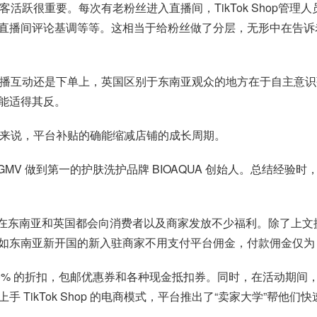
促进老客活跃很重要。每次有老粉丝进入直播间，TikTok Shop
直播间评论基调等等。这相当于给粉丝做了分层，无形中在告诉老
是在参与直播互动还是下单上，英国区别于东南亚观众的地方在于自
能适得其反。
对于商家来说，平台补贴的确能缩减店铺的成长周期。
铺、GMV 做到第一的护肤洗护品牌 BIOAQUA 创始人。总结经验
hop 在东南亚和英国都会向消费者以及商家发放不少福利。除了
如东南亚新开国的新入驻商家不用支付平台佣金，付款佣金仅为 
供高达 80% 的折扣，包邮优惠券和各种现金抵扣券。同时，在活动
TikTok Shop 的电商模式，平台推出了“卖家大学”帮他