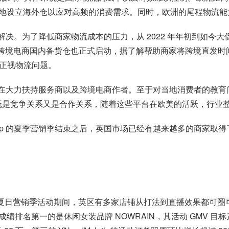
地设立海外仓以应对高频的消费需求。同时，欧洲的尾程物流能
法解决。为了降低商家物流成本的压力，从 2022 年年初到如今大促期间
hop 跨境电商国内备货仓也正式启动，据了解帮助商家将跨境直发时间缩短了
，来正视物流问题。
op 也在大力扶持服务商以及跨境电商作者。至于对当地消费者的
hop 之间既是竞争关系又是合作关系，随着这些平台在欧美的活跃，行
Shop 的夏季营销季结束之后，英国市场已经有越来越多的商家取
7-8 双月的夏日营销季活动期间，英区有多家店铺从打法到直播效果都可圈可点
名第一的是休闲女装品牌 NOWRAIN，其活动 GMV 目标达