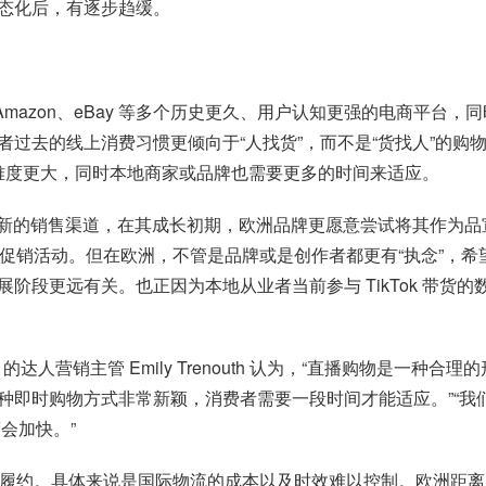
态化后，有逐步趋缓。
 Amazon、eBay 等多个历史更久、用户认知更强的电商平
去的线上消费习惯更倾向于“人找货”，而不是“货找人”的购物逻辑。
 的难度更大，同时本地商家或品牌也需要更多的时间来适应。
作为一个新的销售渠道，在其成长初期，欧洲品牌更愿意尝试将其作为品宣渠
或经常发起促销活动。但在欧洲，不管是品牌或是创作者都更有“执念
阶段更远有关。也正因为本地从业者当前参与 TikTok 带货
 的达人营销主管 Emily Trenouth 认为，“直播购物是
时购物方式非常新颖，消费者需要一段时间才能适应。”“我们发现
度会加快。”
痛点是物流履约。具体来说是国际物流的成本以及时效难以控制。欧