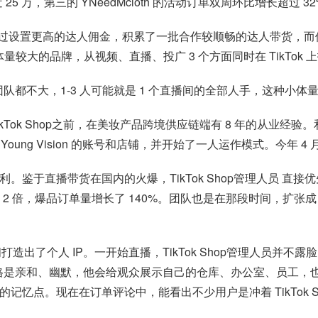
 25 万，第三的 YNeedMcloth 的活动订单双周环比增长超过 3
 通过设置更高的达人佣金，积累了一批合作较顺畅的达人带货，而像母婴
样体量较大的品牌，从视频、直播、投广 3 个方面同时在 TikTo
队都不大，1-3 人可能就是 1 个直播间的全部人手，这种小体量的商
TikTok Shop之前，在美妆产品跨境供应链端有 8 年的从业经验。
 Young Vision 的账号和店铺，并开始了一人运作模式。今年 4
不顺利。鉴于直播带货在国内的火爆，TikTok Shop管理人员 直
了 2 倍，爆品订单量增长了 140%。团队也是在那段时间，扩张成 3 
sion 直播间打造出了个人 IP。一开始直播，TikTok Shop管
 的直播风格是亲和、幽默，他会给观众展示自己的仓库、办公室、员
自己的记忆点。现在在订单评论中，能看出不少用户是冲着 TikTok