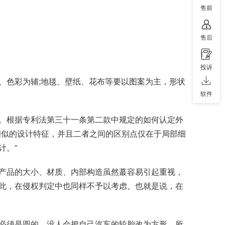
售前
售后
投诉
、色彩为辅;地毯、壁纸、花布等要以图案为主，形状
软件
在线咨询
。根据专利法第三十一条第二款中规定的如何认定外
相似的设计特征，并且二者之间的区别点仅在于局部细
计。”
产品的大小、材质、内部构造虽然蕞容易引起重视，
此，在侵权判定中也同样不予以考虑。也就是说，在
必须是圆的，没人会把自己汽车的轮胎改为方形。所