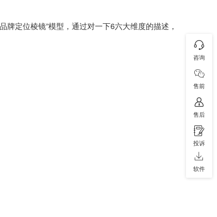
r品牌定位棱镜”模型，通过对一下6六大维度的描述，
咨询
售前
售后
投诉
软件