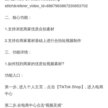
stitch&referer_video_id=6867963867230653702
二、核心功能：
1.支持浏览商家优质合拍素材
2.支持在商家素材基础上进行合拍短视频制作
三、功能详情：
1.如何找到商家的优质短视频素材?
功能入口：
第一步, 进入个人主页，点击【TikTok Shop】, 进入电商
中心
第二步,在电商中心点击“视频灵感”