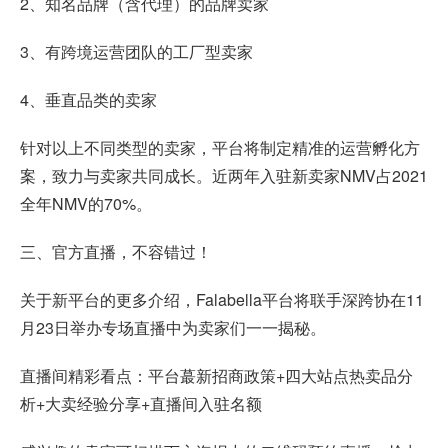
2、知名品牌（含代理）的品牌卖家
3、有跨境运营团队的工厂型卖家
4、垂直品类的卖家
针对以上不同类型的卖家，平台将制定精准的运营孵化方
案，致力与卖家共同成长。近两年入驻新卖家NMV占2021
全年NMV的70%。
三、官方直播，不容错过！
关于新平台的更多介绍，Falabella平台将联手深跨协在11
月23日举办专场直播中为卖家们一一揭秘。
直播间精彩看点：平台蕞新招商政策+四大站点热卖品分
析+大卖经验分享+直播间入驻名额