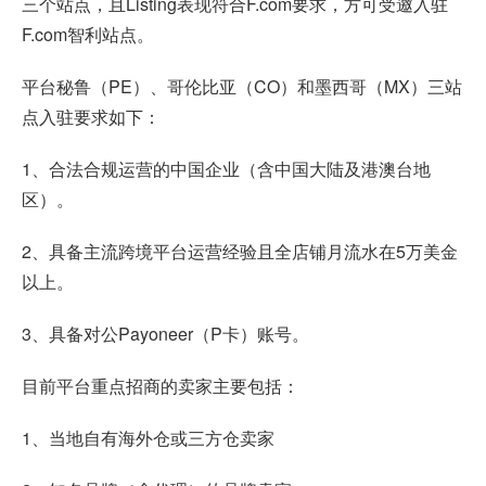
三个站点，且Listing表现符合F.com要求，方可受邀入驻
F.com智利站点。
平台秘鲁（PE）、哥伦比亚（CO）和墨西哥（MX）三站
点入驻要求如下：
1、合法合规运营的中国企业（含中国大陆及港澳台地
区）。
2、具备主流跨境平台运营经验且全店铺月流水在5万美金
以上。
3、具备对公Payoneer（P卡）账号。
目前平台重点招商的卖家主要包括：
1、当地自有海外仓或三方仓卖家