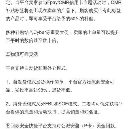
定。当平台卖家参与Fpay/CMR信用卡专题活动时，CMR
补贴标签将会出现在卖家的产品下。顾客购买带有此标签
的产品时，即可享受平台给予的50%的补贴。
多种补贴结合Cyber等重要大促，卖家的出单量可以提升
至平时的数倍甚至数十倍。
⑤物流可靠灵活
平台支持自发货和海外仓模式。
1、自发货模式发货操作简单，平台官方物流商安全可
靠，妥投率高达98%，退货率低。
2、海外仓模式又分FBL和SOF模式。二者均可优先获得平
台提供的流量和活动扶持，提高销量和知名度。
⑥回款安全快捷平台支持对公派安盈（P卡）美金回款。