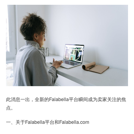
此消息一出，全新的Falabella平台瞬间成为卖家关注的焦
点。
一、关于Falabella平台和Falabella.com