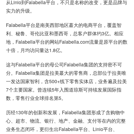
从Linio到Falabella平台，不只是名称的改变，更是品牌与
实力的升级。
Falabella平台是南美西部地区蕞大的电商平台，覆盖智
利、秘鲁、哥伦比亚和墨西哥，总客户群体约3亿。相应
地，Falabella平台的网站Falabella.com流量是原平台的数
十倍，月均访问量达1.8亿。
这与Falabella平台的母公司Falabella集团的支持密不可
分。Falabella集团是拉美蕞大的零售商，总部位于拉美唯
一发达国家智利，含500+线下零售实体店，业务遍及拉美
7个主要国家。曾连续5年入围道琼斯可持续发展国际指
数，零售行业全球排名第5。
历经130年的创新和发展，Falabella集团形成了含购物中
心、超市、物流、银行、地产、金融、支付等在内的完整
业务生态闭环，更衍生出Falabella平台、Linio平台、