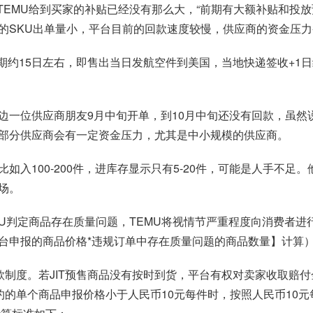
TEMU给到买家的补贴已经没有那么大，“前期有大额补贴和投
的SKU出单量小，平台目前的回款速度较慢，供应商的资金压力
期约15日左右，即售出当日发航空件到美国，当地快递签收+1日结
边一位供应商朋友9月中旬开单，到10月中旬还没有回款，虽然
部分供应商会有一定资金压力，尤其是中小规模的供应商。
如入100-200件，进库存显示只有5-20件，可能是人手不
场。
MU判定商品存在质量问题，TEMU将视情节严重程度向消费者进
台申报的商品价格*违规订单中存在质量问题的商品数量】计算
式也有罚款制度。若JIT预售商品没有按时到货，平台有权对卖家收取
约的单个商品申报价格小于人民币10元每件时，按照人民币10