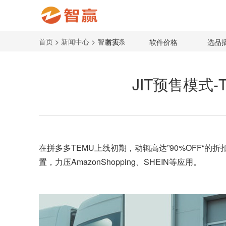
首页
>
新闻中心
>
智赢头条
首页
软件价格
选品
JIT预售模式-
在
拼多多TEMU
上线初期，动辄高达”90%OFF“的
置，力压AmazonShopping、SHEIN等应用。