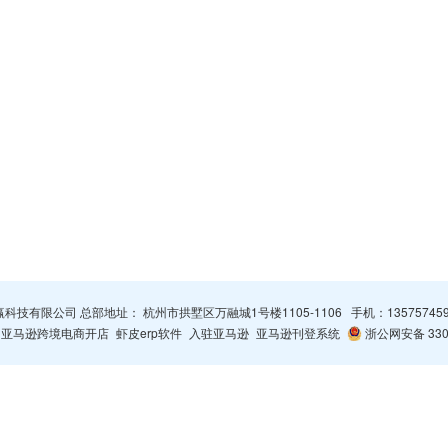
杭州智赢科技有限公司 总部地址： 杭州市拱墅区万融城1号楼1105-1106 手机：
13575745
亚马逊跨境电商开店
虾皮erp软件
入驻亚马逊
亚马逊刊登系统
浙公网安备 3301