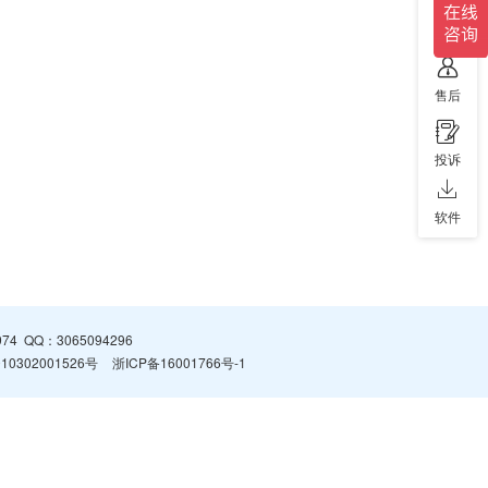
售前
售后
投诉
软件
974
QQ：
3065094296
0302001526号
浙ICP备16001766号-1