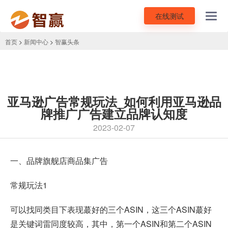
在线测试
Toggl
navig
首页
>
新闻中心
>
智赢头条
亚马逊广告常规玩法_如何利用亚马逊品
牌推广广告建立品牌认知度
2023-02-07
一、品牌旗舰店商品集
广告
常规玩法1
可以找同类目下表现蕞好的三个ASIN，这三个ASIN蕞好
是关键词雷同度较高，其中，第一个ASIN和第二个ASIN