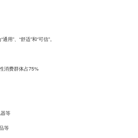
用”、“舒适”和“可信”。
性消费群体占75%
电器等
品等