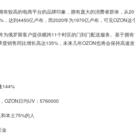
有较高的电商平台的品牌印象，拥有庞大的消费者群体，从2018年
5%，达到4450亿卢布，而2020年为1970亿卢布，可见OZO
并为俄罗斯客户提供横跨11个时区的门到门配送服务。基于拥有1
一季度销售同比增长高达135%，未来几年OZON也将会保持高速
144%
ZON日均UV：5760000
点和本土75%的人
证金