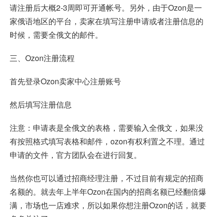
请注册后大概2-3周即可开通帐号。另外，由于Ozon是一
家俄语地区的平台，卖家在填写注册申请或者注册信息的
时候，需要全俄文的邮件。
三、Ozon注册流程
首先登录Ozon卖家中心注册账号
然后填写注册信息
注意：申请表是全俄文的表格，需要输入全俄文，如果没
有按照格式填写表格和邮件，ozon有权利置之不理。通过
申请的文件，官方团队会在进行回复。
当然你也可以通过招商经理注册，不过目前有规定的招商
名额的。就去年上半年Ozon在国内的招商名额已经翻倍爆
满，市场也一店难求，所以如果你想注册Ozon的话，就要