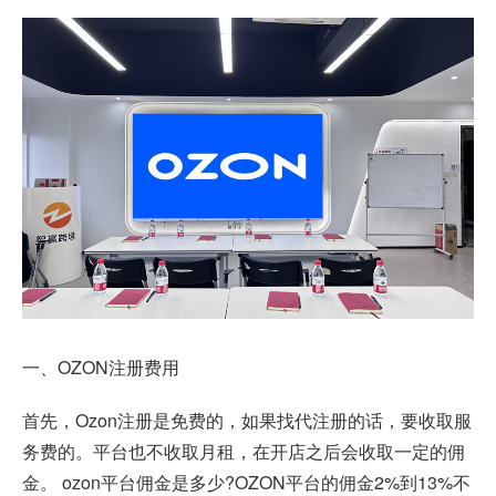
一、OZON注册费用
首先，Ozon注册是免费的，如果找代注册的话，要收取服
务费的。平台也不收取月租，在开店之后会收取一定的佣
金。 ozon平台佣金是多少?OZON平台的佣金2%到13%不