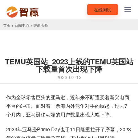
在线测试
Toggl
navig
首页
>
新闻中心
>
智赢头条
TEMU英国站_2023上线的TEMU英国站
下载量首次出现下降
2023-07-12
作为全球零售巨头的亚马逊，近年来不断遭受着新兴电商
平台的冲击。面对着一票海内外竞争对手的崛起，过去7
个月内，亚马逊移动端的用户数量出现大幅下降。
2023年
亚马逊Prime Day
也于11日隆重拉开了序幕，2023
年的平台流量与销量争夺战，不由得让人拭目以待。