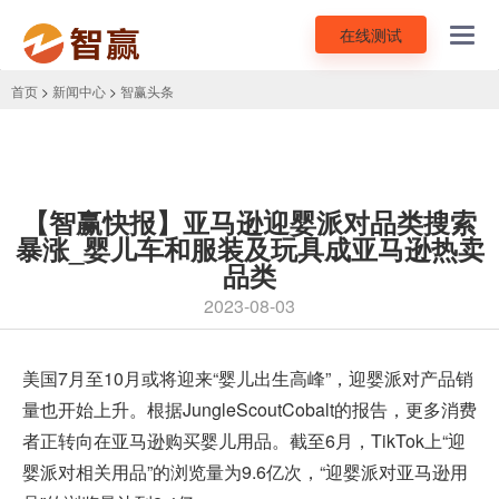
在线测试
Toggl
navig
首页
>
新闻中心
>
智赢头条
【智赢快报】亚马逊迎婴派对品类搜索
暴涨_婴儿车和服装及玩具成亚马逊热卖
品类
2023-08-03
美国7月至10月或将迎来“婴儿出生高峰”，迎婴派对产品销
量也开始上升。根据JungleScoutCobalt的报告，更多消费
者正转向在亚马逊购买婴儿用品。截至6月，
TikTok
上“迎
婴派对相关用品”的浏览量为9.6亿次，“迎婴派对亚马逊用