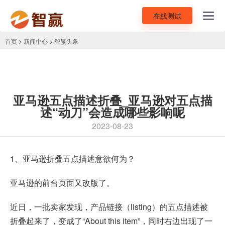
在线测试
Toggl
navig
首页
>
新闻中心
>
智赢头条
亚马逊五点描述折叠_亚马逊对五点描
述“动刀”会造成哪些影响呢
2023-08-23
1、
亚马逊
折叠五点描述意欲何为？
亚马逊的前台页面又改版了。
近日，一批卖家发现，产品链接（listing）的五点描述被
折叠起来了，变成了“About this item”，同时右边出现了一