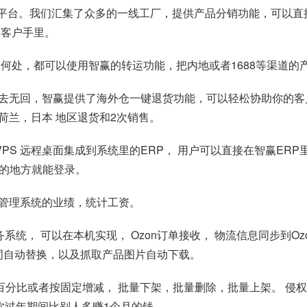
个分销平台。我们汇集了众多的一线工厂，提供产品分销功能，可以直
给客户手里。
何处，都可以使用智赢的转运功能，把内地或者1688等渠道的
物有去无回，智赢提供了海外仓一键退货功能，可以轻松协助你的
荷兰，日本 地区退货和2次销售。
一把VPS 远程桌面集成到系统里的ERP， 用户可以直接在智赢E
赢的地方就能登录。
管理系统的业绩，统计工资。
务系统， 可以在本机实现， Ozon订单接收， 物流信息同步到
词自动替换，以及抓取产品图片自动下载。
调价，按百分比或者按固定增减， 批量下架，批量删除，批量上架。
让你过年期间比别人多赚1个月的钱。