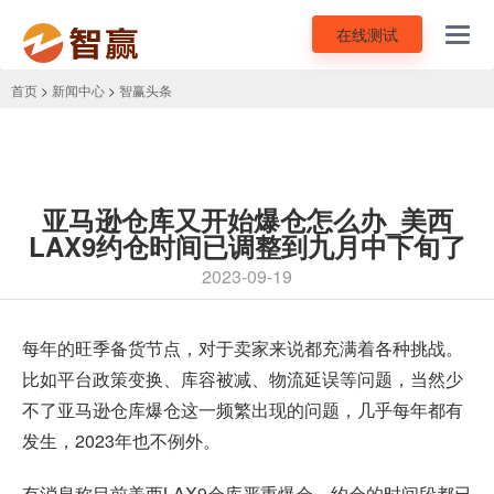
在线测试
Toggl
navig
首页
>
新闻中心
>
智赢头条
亚马逊仓库又开始爆仓怎么办_美西
LAX9约仓时间已调整到九月中下旬了
2023-09-19
每年的旺季备货节点，对于卖家来说都充满着各种挑战。
比如平台政策变换、库容被减、物流延误等问题，当然少
不了亚马逊仓库爆仓这一频繁出现的问题，几乎每年都有
发生，2023年也不例外。
有消息称目前
美西LAX9仓库
严重爆仓，约仓的时间段都已