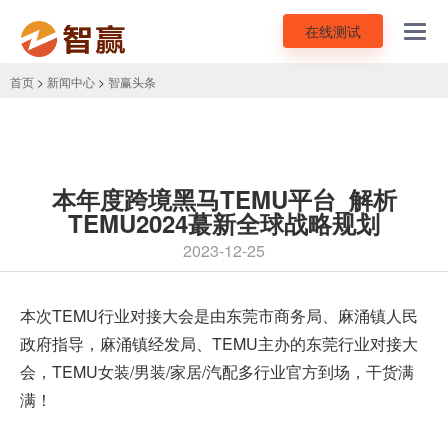
在线测试
Toggl
navig
首页
>
新闻中心
>
智赢头条
本年度跨境黑马TEMU平台_解析
TEMU2024蕞新全球战略规划
2023-12-25
本次
TEMU
行业对接大会是由东莞市商务局、麻涌镇人民
政府指导，麻涌镇经发局、TEMU主办的东莞行业对接大
会，TEMU女装/男装/家居/汽配多行业官方到场，干货满
满！