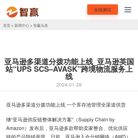
在线测试
Toggl
navig
首页
>
新闻中心
>
智赢头条
亚马逊多渠道分拨功能上线_亚马逊英国
站“UPS SCS–AVASK”跨境物流服务上
线
2024-01-28
亚马逊多渠道分拨功能上线 一个库存池管理全渠道供货
继“亚马逊供应链整体解决方案”（Supply Chain by
Amazon）发布后，亚马逊多款帮助卖家整合、优化供应
链的产品陆续面世。日前，亚马逊入仓分销网络（AWD）