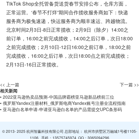
TikTok Shop全托管备货送货春节安排公布，仓库方面，
正常运营。‘春节不打烊”期间合作揽收服务商如下：快递
服务商为极兔速递，快运服务商为顺丰速运、跨越物流。
北京时间2月3日-8日正常揽收；2月9日（除夕）14:00之
前订单，16:00之前完成揽收，14:00之后订单，次日18:00
之前完成揽收；2月10日-12日16:00之前订单，18:00之前
完成揽收，16:00之后订单，次日18:00点之前完成揽收；
2月13日-16日正常揽收。
<< 上一篇
下一篇 >>
相关新闻
• 2022亚马逊热卖品预测-中国品牌霸榜亚马逊新品榜前三位
• 俄罗斯Yandex注册材料_俄罗斯电商Yandex账号注册全流程指南
• 亚马逊白名单申请-申请亚马逊白名单的产品需提交UPC条形码
© 2013- 2025 杭州智赢科技有限公司 总部地址： 杭州市拱墅区万融城1号楼1105-
1106 手机：
13575745974
QQ：
3065094296