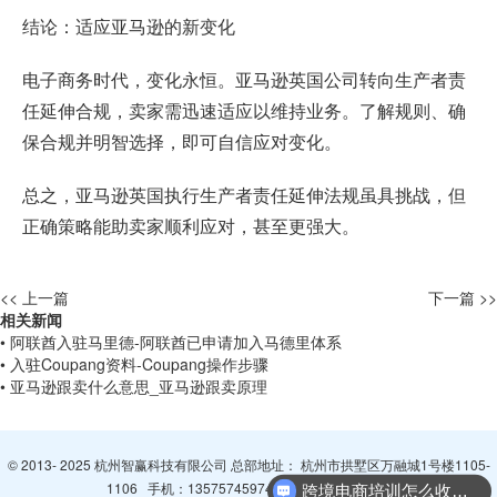
结论：适应亚马逊的新变化
电子商务时代，变化永恒。亚马逊英国公司转向生产者责
任延伸合规，卖家需迅速适应以维持业务。了解规则、确
保合规并明智选择，即可自信应对变化。
总之，亚马逊英国执行生产者责任延伸法规虽具挑战，但
正确策略能助卖家顺利应对，甚至更强大。
<< 上一篇
下一篇 >>
相关新闻
• 阿联酋入驻马里德-阿联酋已申请加入马德里体系
• 入驻Coupang资料-Coupang操作步骤
• 亚马逊跟卖什么意思_亚马逊跟卖原理
© 2013- 2025 杭州智赢科技有限公司 总部地址： 杭州市拱墅区万融城1号楼1105-
1106 手机：
13575745974
QQ：
3065094296
跨境电商培训怎么收费？