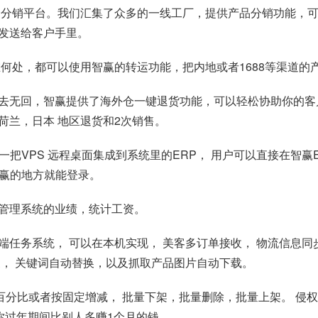
个分销平台。我们汇集了众多的一线工厂，提供产品分销功能，
发送给客户手里。
何处，都可以使用智赢的转运功能，把内地或者1688等渠道的
物有去无回，智赢提供了海外仓一键退货功能，可以轻松协助你的
荷兰，日本 地区退货和2次销售。
一把VPS 远程桌面集成到系统里的ERP， 用户可以直接在智
智赢的地方就能登录。
管理系统的业绩，统计工资。
任务系统， 可以在本机实现， 美客多订单接收， 物流信息同
换， 关键词自动替换，以及抓取产品图片自动下载。
调价，按百分比或者按固定增减， 批量下架，批量删除，批量上架。
让你过年期间比别人多赚1个月的钱。