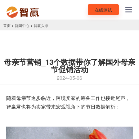
在线测试
Toggl
navig
首页
>
新闻中心
>
智赢头条
母亲节营销_13个数据带你了解国外母亲
节促销活动
2024-05-06
随着
母亲节
逐步临近，跨境卖家的筹备工作也接近尾声，
智赢君也将为卖家带来宏观视角下的节日数据解析：