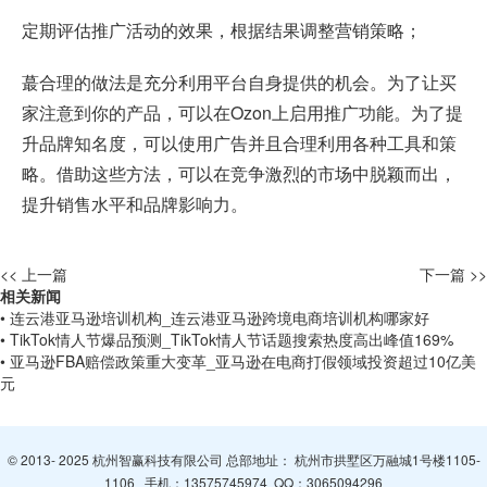
定期评估推广活动的效果，根据结果调整营销策略；
蕞合理的做法是充分利用平台自身提供的机会。为了让买
家注意到你的产品，可以在Ozon上启用推广功能。为了提
升品牌知名度，可以使用广告并且合理利用各种工具和策
略。借助这些方法，可以在竞争激烈的市场中脱颖而出，
提升销售水平和品牌影响力。
<< 上一篇
下一篇 >>
相关新闻
• 连云港亚马逊培训机构_连云港亚马逊跨境电商培训机构哪家好
• TikTok情人节爆品预测_TikTok情人节话题搜索热度高出峰值169%
• 亚马逊FBA赔偿政策重大变革_亚马逊在电商打假领域投资超过10亿美
元
© 2013- 2025 杭州智赢科技有限公司 总部地址： 杭州市拱墅区万融城1号楼1105-
1106 手机：
13575745974
QQ：
3065094296