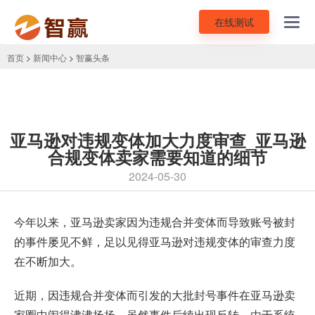
在线测试
Toggl
navig
首页
>
新闻中心
>
智赢头条
亚马逊对违规变体加大力度审查_亚马逊
合规变体卖家需要知道的细节
2024-05-30
今年以来，亚马逊卖家因为违规合并变体而导致账号被封
的事件屡见不鲜，足以见得亚马逊对
违规变体
的审查力度
在不断加大。
近期，因违规合并变体而引发的大批封号事件在亚马逊卖
家圈中闹得沸沸扬扬。虽然事件后续出现反转，由于系统