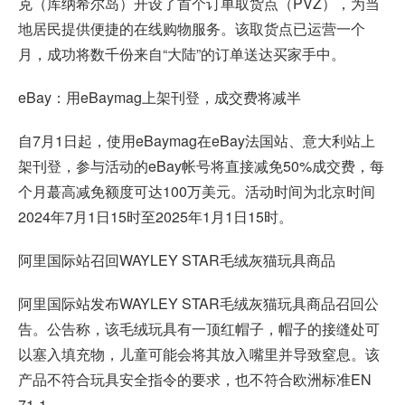
克（库纳希尔岛）开设了首个订单取货点（PVZ），为当
地居民提供便捷的在线购物服务。该取货点已运营一个
月，成功将数千份来自“大陆”的订单送达买家手中。
eBay：用eBaymag上架刊登，成交费将减半
自7月1日起，使用eBaymag在eBay法国站、意大利站上
架刊登，参与活动的eBay帐号将直接减免50%成交费，每
个月蕞高减免额度可达100万美元。活动时间为北京时间
2024年7月1日15时至2025年1月1日15时。
阿里国际站召回WAYLEY STAR毛绒灰猫玩具商品
阿里国际站发布WAYLEY STAR毛绒灰猫玩具商品召回公
告。公告称，该毛绒玩具有一顶红帽子，帽子的接缝处可
以塞入填充物，儿童可能会将其放入嘴里并导致窒息。该
产品不符合玩具安全指令的要求，也不符合欧洲标准EN
71-1。