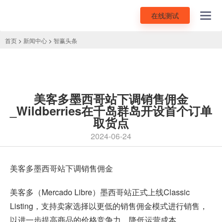
在线测试
Toggl
navig
首页
>
新闻中心
>
智赢头条
美客多墨西哥站下调销售佣金
_Wildberries在千岛群岛开设首个订单
取货点
2024-06-24
美客多墨西哥站下调销售佣金
美客多（Mercado Libre）墨西哥站正式上线Classic
Listing，支持卖家选择以更低的销售佣金模式进行销售，
以进一步提高商品的价格竞争力，降低运营成本。