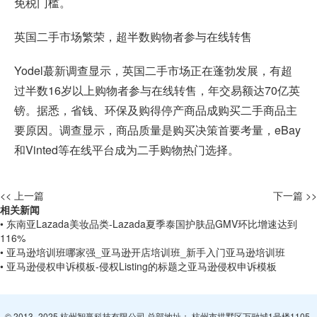
免税门槛。
英国二手市场繁荣，超半数购物者参与在线转售
Yodel蕞新调查显示，英国二手市场正在蓬勃发展，有超
过半数16岁以上购物者参与在线转售，年交易额达70亿英
镑。据悉，省钱、环保及购得停产商品成购买二手商品主
要原因。调查显示，商品质量是购买决策首要考量，eBay
和Vinted等在线平台成为二手购物热门选择。
<< 上一篇
下一篇 >>
相关新闻
• 东南亚Lazada美妆品类-Lazada夏季泰国护肤品GMV环比增速达到
116%
• 亚马逊培训班哪家强_亚马逊开店培训班_新手入门亚马逊培训班
• 亚马逊侵权申诉模板-侵权Listing的标题之亚马逊侵权申诉模板
© 2013- 2025 杭州智赢科技有限公司 总部地址： 杭州市拱墅区万融城1号楼1105-