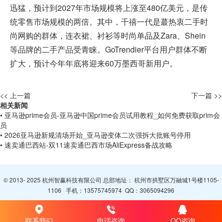
迅猛，预计到2027年市场规模将上涨至480亿美元，是传
统零售市场规模的两倍。其中，千禧一代是蕞热衷二手时
尚网购的群体，连衣裙、衬衫等时尚单品及Zara、Shein
等品牌的二手产品受青睐。GoTrendier平台用户群体不断
扩大，预计今年年底将迎来60万墨西哥新用户。
<< 上一篇
下一篇 >>
相关新闻
• 亚马逊prime会员-亚马逊中国prime会员试用教程_如何免费获取prim会
员
• 2026亚马逊新规清场开始_亚马逊变体二次强拆大批账号停用
• 速卖通巴西站-双11速卖通巴西市场AliExpress备战攻略
© 2013- 2025 杭州智赢科技有限公司 总部地址： 杭州市拱墅区万融城1号楼1105-
1106 手机：
13575745974
QQ：
3065094296
联系我们
电话咨询
QQ咨询