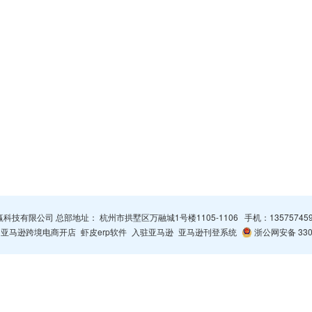
杭州智赢科技有限公司 总部地址： 杭州市拱墅区万融城1号楼1105-1106 手机：
13575745
亚马逊跨境电商开店
虾皮erp软件
入驻亚马逊
亚马逊刊登系统
浙公网安备 3301