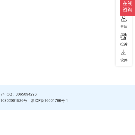
售前
售后
投诉
软件
974
QQ：
3065094296
0302001526号
浙ICP备16001766号-1