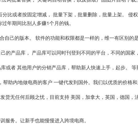
调价，按百分比或者按固定增减， 批量下架，批量删除，批量上架。
让你过年期间比别人多赚1个月的钱。
适合自己的版本。 软件的功能和权限都是一样的，维一有区别的
自己的产品库， 产品库可以同时刊登到不同的平台，不同的国家
品库或者 其他用户的分销产品库，帮助新人快速上手，起步。 
仓，帮助内地做电商的客户 一键代发到国外。我们以优质的价格
自发货无任何后顾之忧，目前支持 美国，加拿大，英国，德国，
培训服务。让新手也能慢慢进入跨境电商。