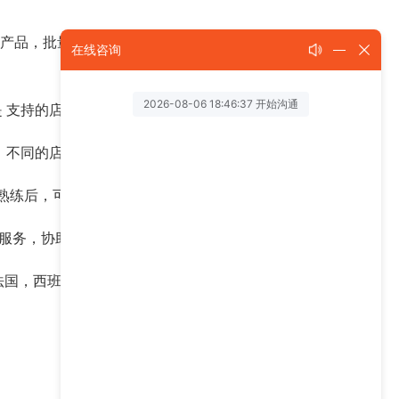
 侵权产品，批量删除同步。智赢是维一能提供自动延长备
在线咨询
是 支持的店铺数量不同，支持用户数不同。
，不同的店铺。一键同步。
等熟练后，可以慢慢转到原创选品上。
和服务，协助你发货。
法国，西班牙，意大利，日本地区的退货和再次销售
下一篇 >>