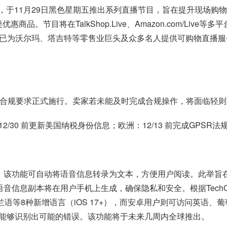
作，于11月29日黑色星期五推出系列直播节目，旨在提升现场购物体验。合作
商品。节目将在TalkShop.Live、Amazon.com/Li
领头羊，已为沃尔玛、塔吉特等零售业巨头及众多名人提供可购物直
的合规要求正式施行。卖家若未能及时完成合规操作，将面临轻
30 前更新美国纳税身份信息；欧洲：12/13 前完成GPSR法规
功能，该功能可自动将语音信息转录为文本，方便用户阅读。此举
语音信息副本将在用户手机上生成，确保隐私和安全。根据TechC
芬兰语等8种新增语言（iOS 17+），而安卓用户则可访问英语、葡
能够识别出可能的错误。该功能将于未来几周内全球推出。