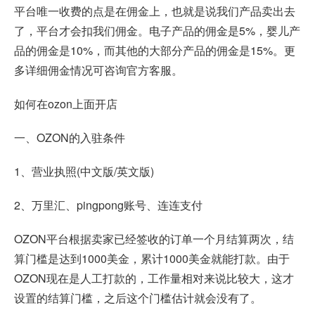
平台唯一收费的点是在佣金上，也就是说我们产品卖出去
了，平台才会扣我们佣金。电子产品的佣金是5%，婴儿产
品的佣金是10%，而其他的大部分产品的佣金是15%。更
多详细佣金情况可咨询官方客服。
如何在ozon上面开店
一、OZON的入驻条件
1、营业执照(中文版/英文版)
2、万里汇、pingpong账号、连连支付
OZON平台根据卖家已经签收的订单一个月结算两次，结
算门槛是达到1000美金，累计1000美金就能打款。由于
OZON现在是人工打款的，工作量相对来说比较大，这才
设置的结算门槛，之后这个门槛估计就会没有了。