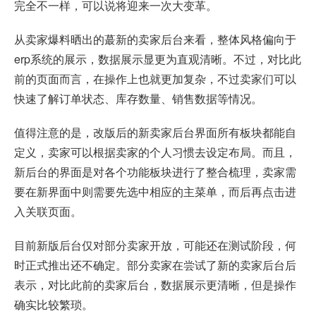
完全不一样，可以说将迎来一次大变革。
从卖家爆料晒出的蕞新的卖家后台来看，整体风格偏向于
erp系统的展示，数据展示显更为直观清晰。不过，对比此
前的页面而言，在操作上也就更加复杂，不过卖家们可以
快速了解订单状态、库存数量、销售数据等情况。
值得注意的是，改版后的新卖家后台界面所有板块都能自
定义，卖家可以根据卖家的个人习惯去设定布局。而且，
新后台的界面是对各个功能板块进行了整合梳理，卖家需
要在新界面中则需要先选中相应的主菜单，而后再点击进
入关联页面。
目前新版后台仅对部分卖家开放，可能还在测试阶段，何
时正式推出还不确定。部分卖家在尝试了新的卖家后台后
表示，对比此前的卖家后台，数据展示更清晰，但是操作
确实比较繁琐。