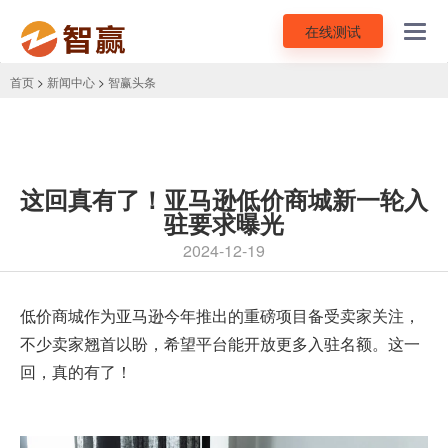
在线测试
Toggl
navig
首页
>
新闻中心
>
智赢头条
这回真有了！亚马逊低价商城新一轮入
驻要求曝光
2024-12-19
低价商城作为亚马逊今年推出的重磅项目备受卖家关注，
不少卖家翘首以盼，希望平台能开放更多入驻名额。这一
回，真的有了！