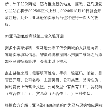
断，除了低价商城，还有推出新的站点，据悉，亚马逊爱
尔兰站在将于2025年正式上线，2024年12月10日就会开
放注册。此外，亚马逊的卖家后台也将进行一次大的改
版。
01亚马逊低价商城第二轮入驻开启
据多个卖家爆料，亚马逊公布了低价商城的入驻意向表，
邀请卖家填写信息。智赢跨境根据图示扫描二维码之后添
加亚马逊招商经理，会弹出以下提示：
点击链接之后，需要填写姓名、手机、验证码、邮箱、是
否已开店、公司名称、主营类目、公司类型、品牌性质，
同时需要上传营业执照。公司类型中有自有工厂、贸易商
（有合作工厂）、贸易商（无合作工厂）三种类型。
根据官方介绍，亚马逊Haul超值购作为亚马逊购物应用程