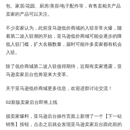
包、家居/花园、厨房/美容/电子配件等，有售卖相关产品
卖家的产品可以关注。
不少卖家认为，此前亚马逊低价商城的入驻非常火爆，随
着第二波入驻潮的开始，亚马逊低价商城可能会逐步的降
低入驻门槛，扩大名额数量，届时可能许多卖家都有机会
入驻。
除了低价商城第二波入驻值得期待，近期有卖家透露，亚
马逊卖家后台也将迎来大变革。
关于亚马逊低价商城更多信息，欢迎进群讨论交流！
02新版卖家后台即将上线
据卖家爆料，亚马逊后台操作页面上新增了一个【下一站
销售】按钮，点击之后就会发现亚马逊卖家后台跟此前的