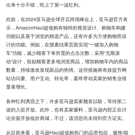
出单十分不错，吃上了第一波红利。
此前，在2024亚马逊全球开店跨境峰会上，亚马逊官方表
示，AmazonHaul超值购有独特的视觉设计、购物车构建
功能以及基于浏览的精选产品，还有许多为方便购物而设
计的功能。例如，在搜素结果页面实现“一键加入购物
车”功能，减少顾客下单所需的点击次数，采用“无限滚
动”设计，鼓励顾客更多地浏览商品，增加购物车内的商品
数量，持续激发发现新品的热情。这些措施将有效提升网
站访问量、用户互动、转化率，蕞终带动卖家的销售业绩
显著增长。
各种红利诱惑之下，许多亚马逊卖家翘首以盼，等待第二
波的入驻开放。此外，也有卖家爆料，亚马逊内部正在讨
论全面开放低价商城，不过，该消息尚未得到官方证实。
从目前来看，亚马逊Haul超值购热门的品类包括，服饰/箱