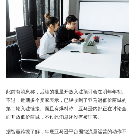
此前有消息称，后续的批量开放入驻预计会在明年年初。
不过，近期多个卖家表示，已经收到了亚马逊低价商城的
第二轮入驻链接。而且有爆料称，亚马逊内部正在讨论全
面开放低价商城，不过此消息还没有被证实。
据
智赢跨境
了解，年底亚马逊平台围绕流量运营的动作不