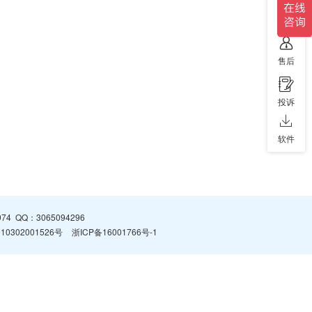
售前
售后
投诉
软件
974
QQ：
3065094296
0302001526号
浙ICP备16001766号-1