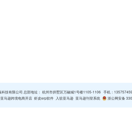
杭州智赢科技有限公司 总部地址： 杭州市拱墅区万融城1号楼1105-1106 手机：
13575745
亚马逊跨境电商开店
虾皮erp软件
入驻亚马逊
亚马逊刊登系统
浙公网安备 3301