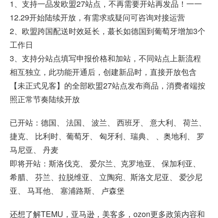
1、支持一品发欧盟27站点，不再需要开站再发品！一一
12.29开始陆续开放，有需求或疑问可咨询对接运营
2、欧盟跨国配送时效延长，蕞长如德国到葡萄牙增加3个
工作日
3、支持分站点填写申报价格和加站，不同站点上新流程
相互独立，此功能开通后，创建新品时，直接开放包含
【未正式见客】的全部欧盟27站点发布商品，消费者端按
照正常节奏陆续开放
已开站：德国、 法国、 波兰、 西班牙、 意大利、 荷兰、
捷克、 比利时、葡萄牙、 匈牙利、瑞典、 、奥地利、 罗
马尼亚、 丹麦
即将开站：斯洛伐克、 爱尔兰、克罗地亚、 保加利亚、
希腊、 芬兰、拉脱维亚、 立陶宛、斯洛文尼亚、 爱沙尼
亚、 马耳他、 塞浦路斯、 卢森堡
还想了解TEMU，亚马逊，美客多，ozon更多政策内容和