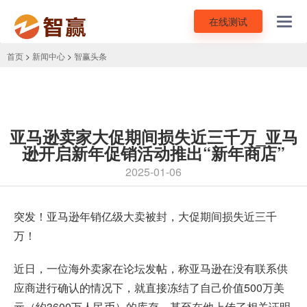
在线测试
Toggl
navig
首页
>
新闻中心
>
智赢头条
亚马逊卖家大促期间损失近三千万_亚马
逊开启新年促销活动推出“新年商店”
2025-01-06
突发！亚马逊年销亿级大卖被封，大促期间损失近三千
万！
近日，一位海外卖家在论坛发帖，称亚马逊在没有联系供
应商进行确认的情况下，就直接冻结了自己价值500万美
元（约3600万人民币）的库存。甚至在他上传了相关证明