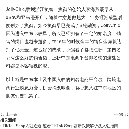
JollyChic,隶属浙江执御，执御的创始人李海燕蕞早从
eBay和亚马逊开店，随着生意越做越大，业务逐渐成型后
便创办了执御。如今执御早已完成了B轮融资，JollyChic
因为进入中东比较早，所以已经拥有了一定的知名度，销
售的类目也越来越多，在16年的时候全年的销售金额就达
到了亿美金。这么好的成绩，小编看了都眼红呀，第四名
都有这么好的销售额，上榜中东电商平台排名榜的这些公
司都是不容轻视的呢。
以上就是中东本土及中国入驻的知名电商平台啦，跨境电
商行业瞬息万变，机会稍纵即逝，有心想入驻中东地区的
朋友们要抓紧了。
<< 上一篇
下一篇 >>
相关新闻
• TikTok Shop入驻通道-速看TikTok Shop蕞新政策解析及入驻指南