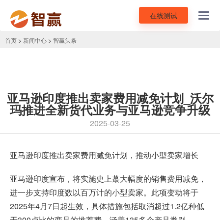
在线测试
Toggl
navig
首页
>
新闻中心
>
智赢头条
亚马逊印度推出卖家费用减免计划_沃尔
玛推进全新货代业务与亚马逊竞争升级
2025-03-25
亚马逊印度推出卖家费用减免计划，推动小型卖家增长
亚马逊印度宣布，将实施史上蕞大幅度的销售费用减免，
进一步支持印度数以百万计的小型卖家。此项变动将于
2025年4月7日起生效，具体措施包括取消超过1.2亿种低
于300卢比的商品的推荐费，涵盖135多个产品类别。