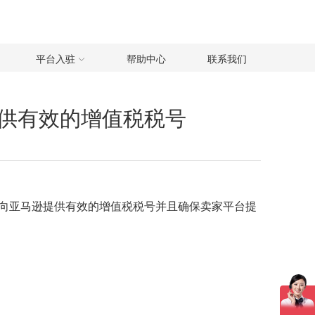
平台入驻
帮助中心
联系我们
供有效的增值税税号
向亚马逊提供有效的增值税税号并且确保卖家平台提