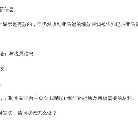
新信息。
上显示是有效的，但仍然收到亚马逊的绩效通知被告知已被亚马
址）与税局信息；
改；
。
，届时卖家平台主页会出现账户验证的提醒及审核需要的材料。
号缺失，请问我该怎么做？