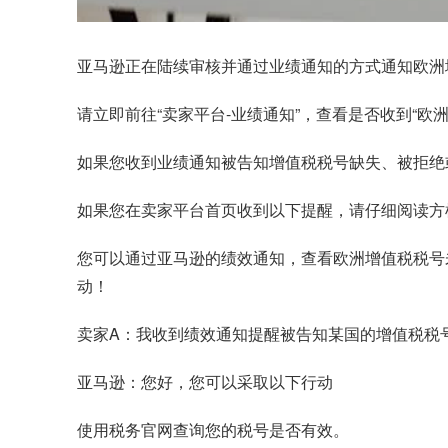
亚马逊正在陆续审核并通过业绩通知的方式通知欧洲
请立即前往“卖家平台-业绩通知”，查看是否收到“欧
如果您收到业绩通知被告知增值税税号缺失、被拒绝
如果您在卖家平台首页收到以下提醒，请仔细阅读方
您可以通过亚马逊的绩效通知，查看欧洲增值税税号
动！
卖家A：我收到绩效通知提醒被告知某国的增值税税
亚马逊：您好，您可以采取以下行动
使用税务官网查询您的税号是否有效。