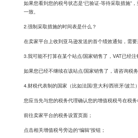
如果您看到您的税号状态是“已验证-等待采取措施
一致。
2.强制采取措施的时间表是什么？
在卖家平台上收到亚马逊发送的首个绩效通知，需要
3.我可能不打算在某个站点/国家销售了，VAT已经
如果您已经不继续在该站点/国家销售了，请咨询税
4.财税代表制的国家（比如法国/意大利/西班牙/
您应当先与您的税务代理确认您的增值税税号在税务
前往卖家平台的税务设置页面；
点击相关增值税号旁边的“编辑”按钮；