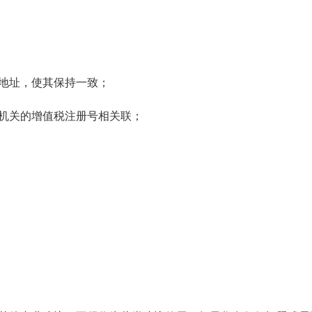
；
地址，使其保持一致；
机关的增值税注册号相关联；